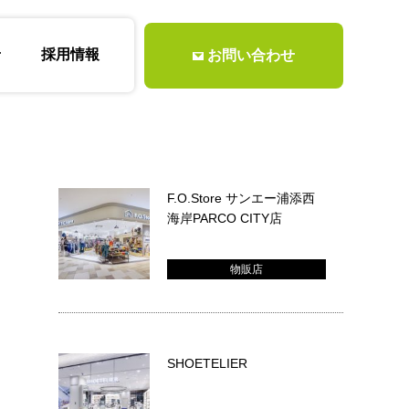
せ
採用情報
お問い合わせ
F.O.Store サンエー浦添西
海岸PARCO CITY店
物販店
SHOETELIER