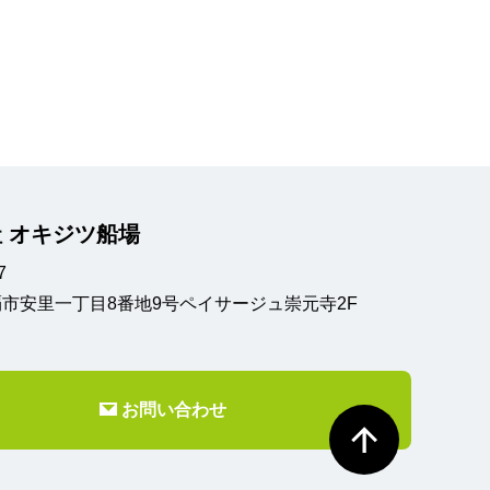
 オキジツ船場
7
市安里一丁目8番地9号
ペイサージュ崇元寺2F
お問い合わせ