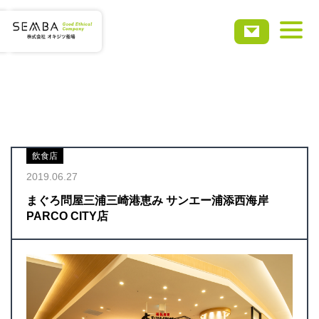
ホーム
会社概要
飲食店
事業・サービス
2019.06.27
まぐろ問屋三浦三崎港恵み サンエー浦添西海岸
実績事例
PARCO CITY店
お知らせ
採用情報