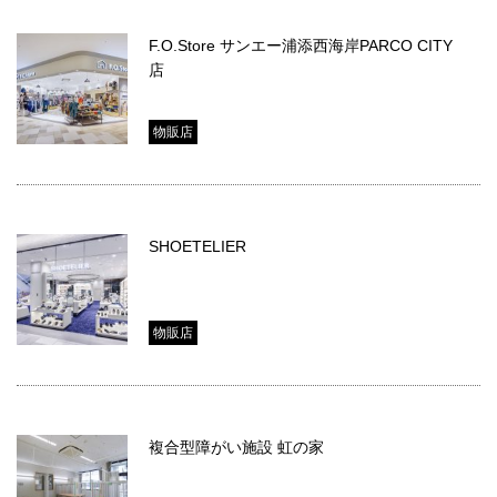
F.O.Store サンエー浦添西海岸PARCO CITY
店
物販店
SHOETELIER
物販店
複合型障がい施設 虹の家