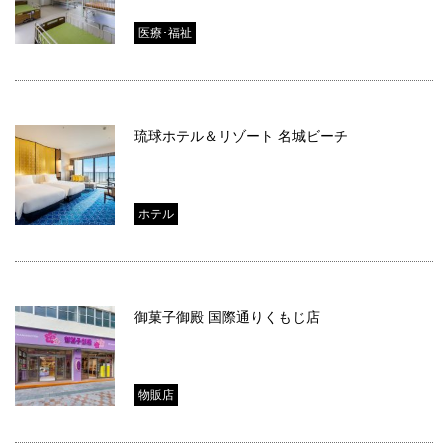
医療･福祉
琉球ホテル＆リゾート 名城ビーチ
ホテル
御菓子御殿 国際通りくもじ店
物販店