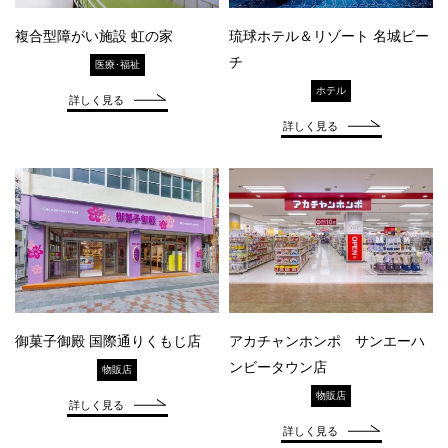
複合型障がい施設 虹の家
琉球ホテル＆リゾート 名城ビー
チ
医療･福祉
ホテル
詳しく見る
詳しく見る
御菓子御殿 国際通りくもじ店
アカチャンホンポ サンエーハ
ンビータウン店
物販店
物販店
詳しく見る
詳しく見る