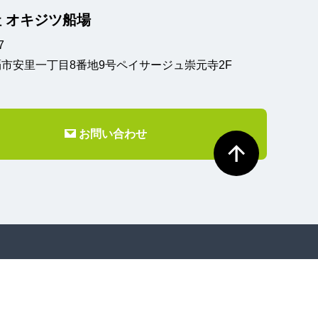
 オキジツ船場
7
市安里一丁目8番地9号
ペイサージュ崇元寺2F
お問い合わせ