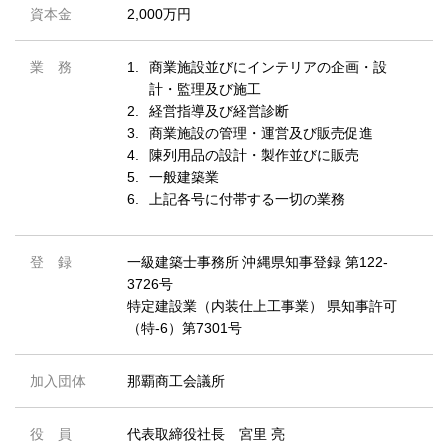
資本金
2,000万円
業 務
1.
商業施設並びにインテリアの企画・設
計・監理及び施工
2.
経営指導及び経営診断
3.
商業施設の管理・運営及び販売促進
4.
陳列用品の設計・製作並びに販売
5.
一般建築業
6.
上記各号に付帯する一切の業務
登 録
一級建築士事務所 沖縄県知事登録 第122-
3726号
特定建設業（内装仕上工事業） 県知事許可
（特-6）第7301号
加入団体
那覇商工会議所
役 員
代表取締役社長 宮里 亮