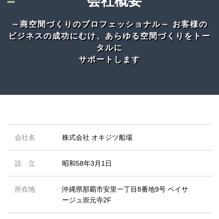
会社概要
～商空間づくりの
プロフェッショナル～
お客様の
ビジネスの成功にむけ、あらゆる空間づくりをトー
タルに
サポートします
会社名
株式会社 オキジツ船場
設 立
昭和58年3月1日
所在地
沖縄県那覇市安里一丁目8番地9号 ペイサ
ージュ崇元寺2F