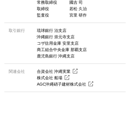
常務取締役 國吉 司
取締役 若松 久治
監査役 宮里 研作
取引銀行
琉球銀行 泊支店
沖縄銀行 崇元寺支店
コザ信用金庫 安里支店
商工組合中央金庫 那覇支店
鹿児島銀行 沖縄支店
関連会社
合資会社 沖縄実業
株式会社 船場
AGC沖縄硝子建材株式会社