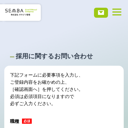
ホーム
会社概要
採用に関するお問い合わせ
事業・サービス
下記フォームに必要事項を入力し、
実績事例
ご登録内容をお確かめの上、
［確認画面へ］を押してください。
必須は必須項目になりますので
お知らせ
必ずご入力ください。
採用情報
職種