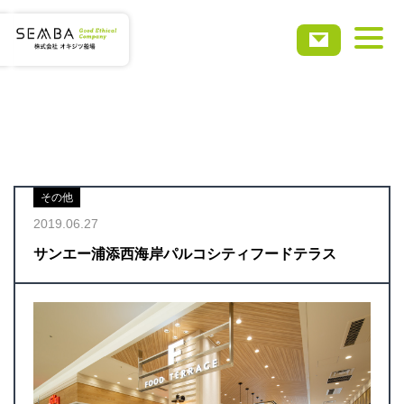
ホーム
会社概要
その他
事業・サービス
2019.06.27
サンエー浦添西海岸パルコシティフードテラス
実績事例
お知らせ
採用情報