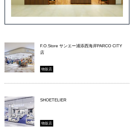
F.O.Store サンエー浦添西海岸PARCO CITY
店
物販店
SHOETELIER
物販店