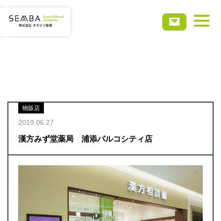
ホーム
会社概要
物販店
事業・サービス
2019.06.27
漢方みず堂薬局 浦添パルコシティ店
実績事例
お知らせ
採用情報