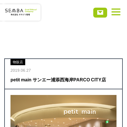
ホーム
会社概要
物販店
事業・サービス
2019.06.27
petit main サンエー浦添西海岸PARCO CITY店
実績事例
お知らせ
採用情報