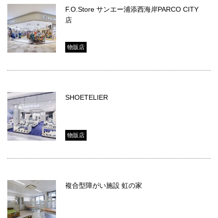
F.O.Store サンエー浦添西海岸PARCO CITY
店
物販店
SHOETELIER
物販店
複合型障がい施設 虹の家